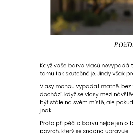
ROZD
Když vaše barva vlasů nevypadá ta
tomu tak skutečně je. Jindy však p
Vlasy mohou vypadat matně, bez živ
dochází, když se vlasy mezi návšt
být stále na svém místě, ale poku
jinak.
Proto při péči o barvu nejde jen o 
povrch, který se snadno upravuje.