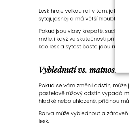
Lesk hraje velkou roli v tom, jak j
sytěji, jasněji a má větší hloubku.
Pokud jsou vlasy krepaté, suché n
mdle, i když ve skutečnosti příliš
kde lesk a sytost často jdou ruku v 
Vyblednutí vs. matnost
Pokud se vám změnil odstín, může j
pastelově růžový odstín vypadá mé
hladké nebo uhlazené, příčinou můž
Barva může vyblednout a zároveň se
lesk.