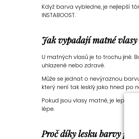
Když barva vybledne, je nejlepší 
INSTABOOST.
Jak vypadají matné vlasy
U matných vlasů je to trochu jiné. B
uhlazené nebo zdravé.
Může se jednat o nevýraznou barvu
který není tak lesklý jako hned po 
Pokud jsou vlasy matné, je lepší je
lépe.
Proč díky lesku barvy půso