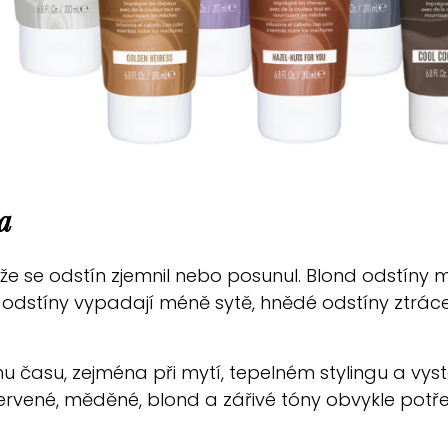
a
e se odstín zjemnil nebo posunul. Blond odstíny m
odstíny vypadají méně sytě, hnědé odstíny ztráce
 času, zejména při mytí, tepelném stylingu a vysta
 červené, měděné, blond a zářivé tóny obvykle pot