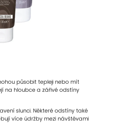
ohou působit tepleji nebo mít
jí na hloubce a zářivé odstíny
vení slunci. Některé odstíny také
řebují více údržby mezi návštěvami