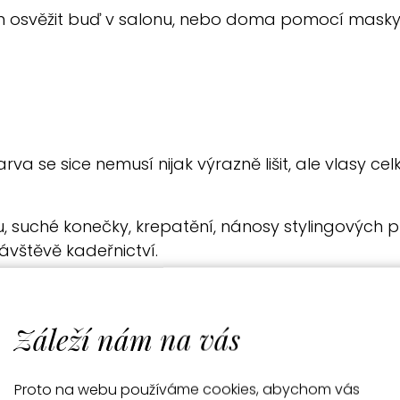
tón osvěžit buď v salonu, nebo doma pomocí masky
arva se sice nemusí nijak výrazně lišit, ale vlasy c
, suché konečky, krepatění, nánosy stylingových p
návštěvě kadeřnictví.
 oživit tím, že se zaměříte na lesk, hebkost a hydra
Záleží nám na vás
bí svěžeji
Proto na webu používáme cookies, abychom vás