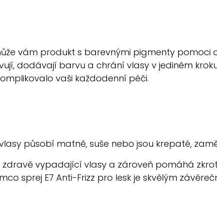
může vám produkt s barevnými pigmenty pomoci ož
vují, dodávají barvu a chrání vlasy v jediném krok
zkomplikovalo vaši každodenní péči.
 vlasy působí matně, suše nebo jsou krepaté, zaměř
 zdravě vypadající vlasy a zároveň pomáhá zkrotit
mco sprej E7 Anti-Frizz pro lesk je skvělým závěr