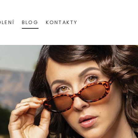
OLENÍ
BLOG
KONTAKTY
ELOVOKRÉMOVÉ BARVY
EKUTÉ KYSELÉ TONERY
RESNÍ PERMANENTNÍ BARVY
MANENTNÍ BARVA
MELÍROVACÍ BARVY
PERMANENTNÍ BARVA
NTENZIVNÍ SEMI-PERMANENTNÍ MÓDNÍ BARVY
LÍRY
MY
BOOST®