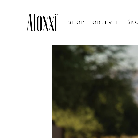
E-SHOP
OBJEVTE
ŠK
LUMINEXX™ G
BLONDE78 ® T
ANDIAMO® EXP
CHROMA™ PER
DIMENSIONS® 
TONES® DEMI-
ULTRA HOT™ I
BLONDE78® ME
OXIDAČNÍ KRÉ
ALOXXI INSTA