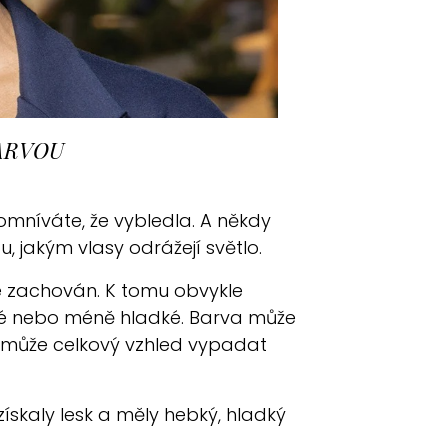
ARVOU
omníváte, že vybledla. A někdy
 jakým vlasy odrážejí světlo.
le zachován. K tomu obvykle
žké nebo méně hladké. Barva může
, může celkový vzhled vypadat
získaly lesk a měly hebký, hladký