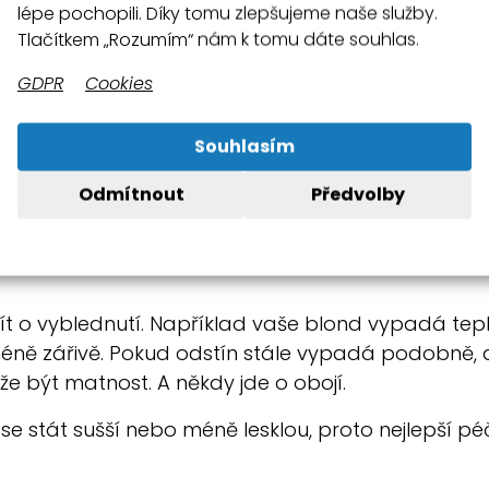
lépe pochopili. Díky tomu zlepšujeme naše služby.
Tlačítkem „Rozumím“ nám k tomu dáte souhlas.
e barva vnímána. Je-li povrch vlasů hladký, lépe od
GDPR
Cookies
ebo drsné, světlo se neodráží tak rovnoměrně, co
 nevybledla. To je patrné zejména u brunetek, červ
Souhlasím
ruce.
Odmítnout
Předvolby
ít o vyblednutí. Například vaše blond vypadá tepl
ně zářivě. Pokud odstín stále vypadá podobně, al
e být matnost. A někdy jde o obojí.
 stát sušší nebo méně lesklou, proto nejlepší péč