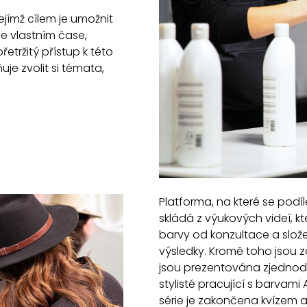
ejímž cílem je umožnit
ve vlastním čase,
řetržitý přístup k této
je zvolit si témata,
Platforma, na které se podíle
skládá z výukových videí, k
barvy od konzultace a slože
výsledky. Kromě toho jsou z
jsou prezentována zjednod
stylisté pracující s barvami
série je zakončena kvízem a