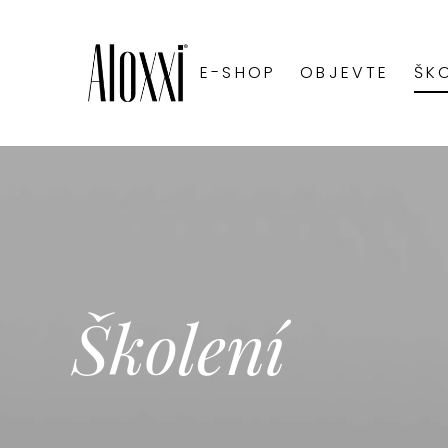
E-SHOP
OBJEVTE
ŠK
LUMINEXX™ G
BLONDE78 ® T
ANDIAMO® EXP
CHROMA™ PER
DIMENSIONS® 
TONES® DEMI-
Školení
ULTRA HOT™ I
BLONDE78® ME
OXIDAČNÍ KRÉ
ALOXXI INSTA