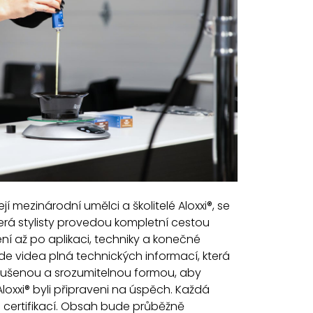
jí mezinárodní umělci a školitelé Aloxxi®, se
terá stylisty provedou kompletní cestou
ní až po aplikaci, techniky a konečné
de videa plná technických informací, která
ušenou a srozumitelnou formou, aby
 Aloxxi® byli připraveni na úspěch. Každá
 certifikací. Obsah bude průběžně