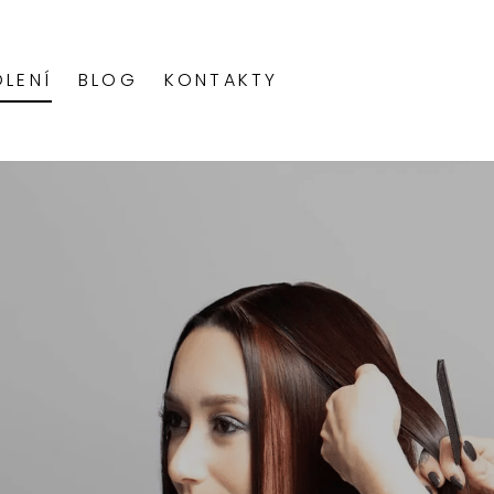
OLENÍ
BLOG
KONTAKTY
ELOVOKRÉMOVÉ BARVY
EKUTÉ KYSELÉ TONERY
RESNÍ PERMANENTNÍ BARVY
MANENTNÍ BARVA
MELÍROVACÍ BARVY
PERMANENTNÍ BARVA
NTENZIVNÍ SEMI-PERMANENTNÍ MÓDNÍ BARVY
LÍRY
MY
BOOST®