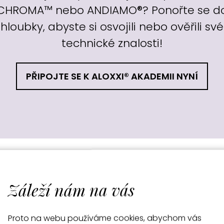
CHROMA™ nebo ANDIAMO®? Ponořte se d
hloubky, abyste si osvojili nebo ověřili své
technické znalosti!
PŘIPOJTE SE K ALOXXI® AKADEMII NYNÍ
xi® NÁRODNÍ A UMĚLECKÝ
Záleží nám na vás
e podílejí na vedení tvůrčích dílen po celé zemi. Společn
 je pro ně relevantní. Stylisté se mohou připojit k RODINĚ
Proto na webu používáme cookies, abychom vás
prostřednictvím kurzů nabízených ve STUDIU na cestách.