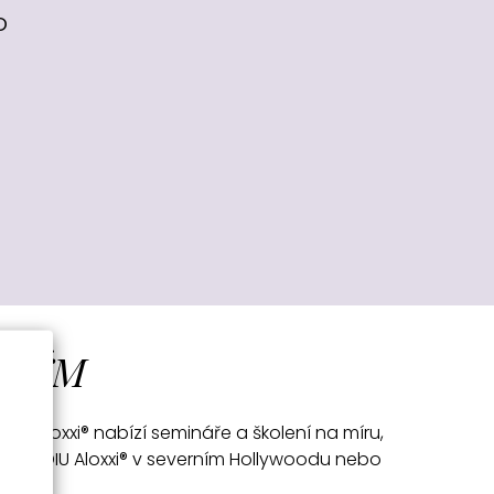
o
 TÝM
ost Aloxxi® nabízí semináře a školení na míru,
 ve STUDIU Aloxxi® v severním Hollywoodu nebo