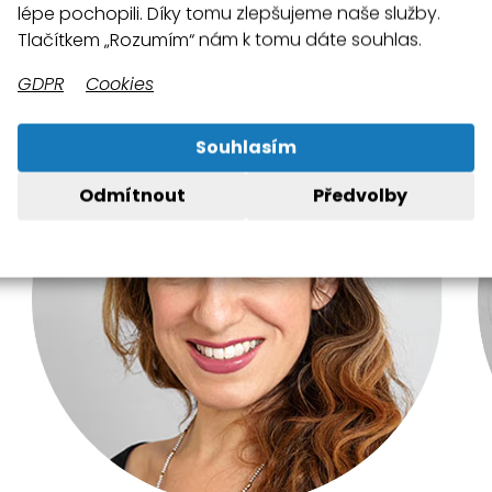
lépe pochopili. Díky tomu zlepšujeme naše služby.
knutím na jméno každého člena týmu se o něm dozvíte víc
Tlačítkem „Rozumím“ nám k tomu dáte souhlas.
GDPR
Cookies
Souhlasím
Odmítnout
Předvolby