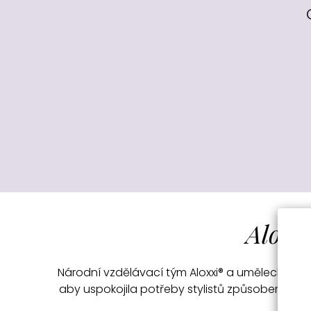
Alox
Národní vzdělávací tým Aloxxi® a umělecký tým s
aby uspokojila potřeby stylistů způsobem, který