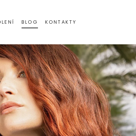
OLENÍ
BLOG
KONTAKTY
ELOVOKRÉMOVÉ BARVY
EKUTÉ KYSELÉ TONERY
RESNÍ PERMANENTNÍ BARVY
MANENTNÍ BARVA
MELÍROVACÍ BARVY
PERMANENTNÍ BARVA
NTENZIVNÍ SEMI-PERMANENTNÍ MÓDNÍ BARVY
LÍRY
MY
BOOST®