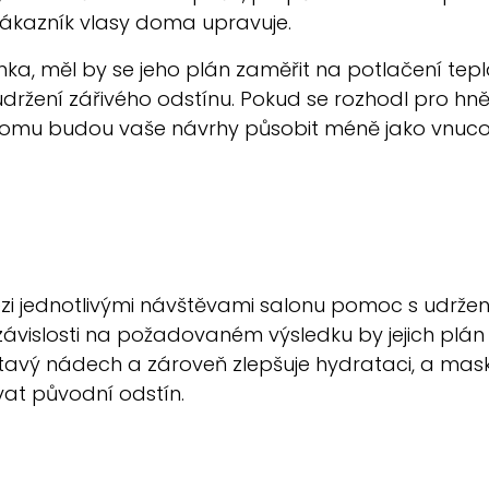
 zákazník vlasy doma upravuje.
nka, měl by se jeho plán zaměřit na potlačení tep
udržení zářivého odstínu. Pokud se rozhodl pro hn
tomu budou vaše návrhy působit méně jako vnucov
ezi jednotlivými návštěvami salonu pomoc s udržení
ávislosti na požadovaném výsledku by jejich plán
utavý nádech a zároveň zlepšuje hydrataci, a mas
at původní odstín.