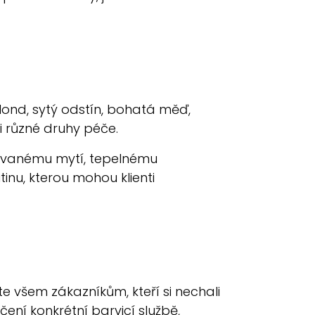
 blond, sytý odstín, bohatá měď,
i různé druhy péče.
kovanému mytí, tepelnému
inu, kterou mohou klienti
 všem zákazníkům, kteří si nechali
ení konkrétní barvicí službě,