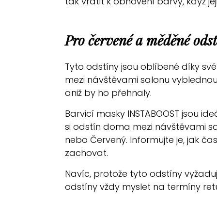
tak vrátit k obnovení barvy, když je
Pro červené a měděné odst
Tyto odstíny jsou oblíbené díky své
mezi návštěvami salonu vyblednout.
aniž by ho přehnaly.
Barvicí masky INSTABOOST jsou ide
si odstín doma mezi návštěvami s
nebo Červený. Informujte je, jak čas
zachovat.
Navíc, protože tyto odstíny vyžadu
odstíny vždy myslet na termíny retu