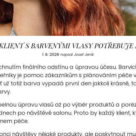
KLIENT S BARVENÝMI VLASY POTŘEBUJE
1. 6. 2026
napsal Josef Jeník
chnutím finálního odstínu a úpravou účesu. Barvicí
adeřníky je pomoc zákazníkům s plánováním péče 
Ať už totiž barva vypadá první den jakkoli krásně, 
arvy.
lnou úpravu vlasů až po výběr produktů a poréznos
dnech po návštěvě salonu. Proto by každý klient, kt
ánem péče.
a konci návštěvy nějaké produkty, ale poskytnout m