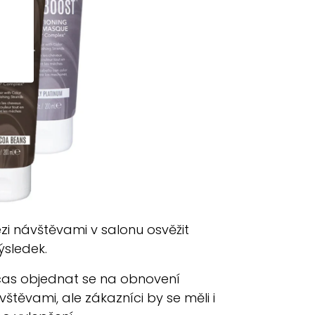
ezi návštěvami v salonu osvěžit
ýsledek.
e čas objednat se na obnovení
ěvami, ale zákazníci by se měli i