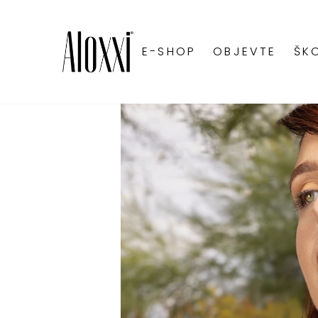
E-SHOP
OBJEVTE
ŠK
LUMINEXX™ G
BLONDE78 ® T
ANDIAMO® EXP
CHROMA™ PER
DIMENSIONS® 
TONES® DEMI-
ULTRA HOT™ I
BLONDE78® ME
OXIDAČNÍ KRÉ
ALOXXI INSTA