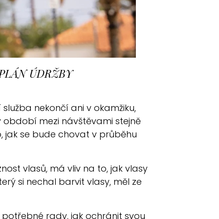
 PLÁN ÚDRŽBY
 služba nekončí ani v okamžiku,
v období mezi návštěvami stejně
to, jak se bude chovat v průběhu
t vlasů, má vliv na to, jak vlasy
erý si nechal barvit vlasy, měl ze
u potřebné rady, jak ochránit svou