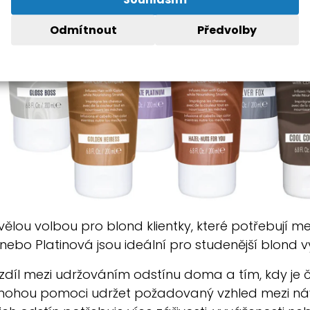
Odmítnout
Předvolby
vělou volbou pro blond klientky, které potřebují m
 nebo Platinová jsou ideální pro studenější blond v
 rozdíl mezi udržováním odstínu doma a tím, kdy j
ohou pomoci udržet požadovaný vzhled mezi návšt