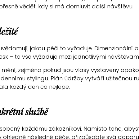
 přesně vědět, kdy si má domluvit další návštěvu.
ežité
 si uvědomují, jakou péči to vyžaduje. Dimenzionální
lesk – to vše vyžaduje mezi jednotlivými návštěvam
ě mění, zejména pokud jsou vlasy vystaveny opa
ennímu stylingu. Plán údržby vytváří užitečnou rut
ala každý den co nejlépe.
krétní službě
ůsobený každému zákazníkovi. Namísto toho, abyste
ady ohledně následné péče, přizpůsobte svá doporuč