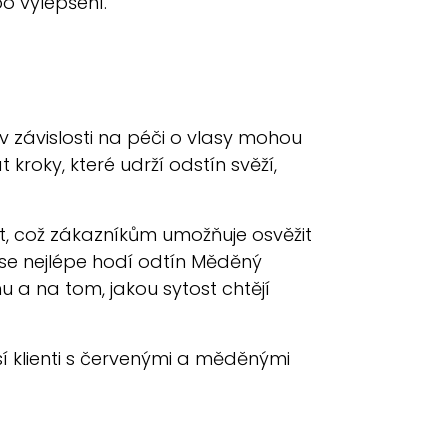
bo vylepšení.
 v závislosti na péči o vlasy mohou
roky, které udrží odstín svěží,
t, což zákazníkům umožňuje osvěžit
se nejlépe hodí odtín Měděný
nu a na tom, jakou sytost chtějí
sí klienti s červenými a měděnými