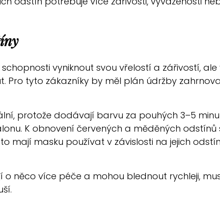
jich odstín potřebuje více zářivosti, vyváženosti ne
íny
 schopnosti vyniknout svou vřelostí a zářivostí, ale
 Pro tyto zákazníky by měl plán údržby zahrnovat k
ální, protože dodávají barvu za pouhých 3–5 minu
alonu. K obnovení červených a měděných odstínů 
to mají masku používat v závislosti na jejich odstí
jí o něco více péče a mohou blednout rychleji, mu
ší.