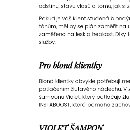
odstínu, stavu vlasů a tomu, jak si
Pokud je váš klient studená blondý
tónům, měl by se plán zaměřit na 
zaměřena na lesk a hebkost. Díky 
služby.
Pro blond klientky
Blond klientky obvykle potřebují m
potlačením žlutavého nádechu. V z
šamponu Violet, který potlačuje žl
INSTABOOST, která pomáhá zachov
VIOLET ŠAMPON