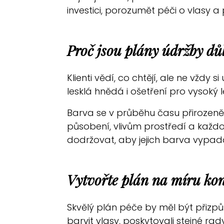
investici, porozumět péči o vlasy a
Proč jsou plány údržby důl
Klienti vědí, co chtějí, ale ne vždy
lesklá hnědá i ošetření pro vysoký 
Barva se v průběhu času přirozen
působení, vlivům prostředí a každod
dodržovat, aby jejich barva vypad
Vytvořte plán na míru kon
Skvělý plán péče by měl být přizp
barvit vlasy, poskytovali stejné r