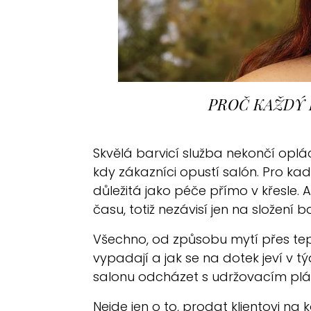
PROČ KAŽDÝ 
Skvělá barvicí služba nekončí oplá
kdy zákazníci opustí salón. Pro k
důležitá jako péče přímo v křesle. 
času, totiž nezávisí jen na složení b
Všechno, od způsobu mytí přes tepe
vypadají a jak se na dotek jeví v tý
salonu odcházet s udržovacím pl
Nejde jen o to, prodat klientovi n